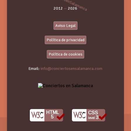
2012
—
2026
Aviso Legal
Política de privacidad
Política de cookies
Email:
info@conciertosensalamanca.com
HTML
CSS
5
3
level