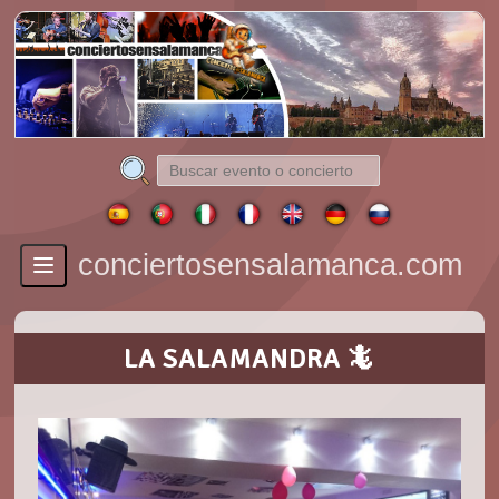
conciertosensalamanca.com
Toggle
navigation
LA SALAMANDRA 🦎