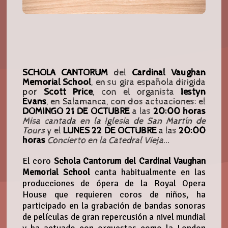
SCHOLA CANTORUM
del
Cardinal Vaughan
Memorial School
, en su gira española dirigida
por
Scott Price
, con el organista
Iestyn
Evans
, en Salamanca, con dos actuaciones: el
DOMINGO 21 DE OCTUBRE
a las
20:00 horas
Misa cantada en la Iglesia de San Martín de
Tours
y el
LUNES 22 DE OCTUBRE
a las
20:00
horas
Concierto en la Catedral Vieja
...
El coro
Schola Cantorum del Cardinal Vaughan
Memorial School
canta habitualmente en las
producciones de ópera de la Royal Opera
House que requieren coros de niños, ha
participado en la grabación de bandas sonoras
de películas de gran repercusión a nivel mundial
y ha actuado con orquestas como la London