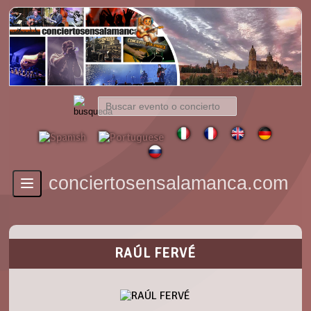
conciertosensalamanca.com
Toggle
navigation
RAÚL FERVÉ