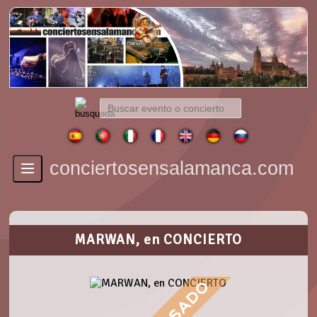
conciertosensalamanca.com
Toggle
navigation
MARWAN, en CONCIERTO