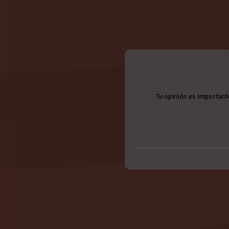
Tu opinión es important
Nombre:
Valoración:
JAM SESSION FLAMENCO 
Cross