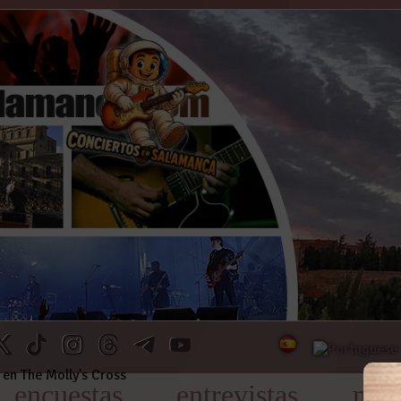
encuestas
entrevistas
noti