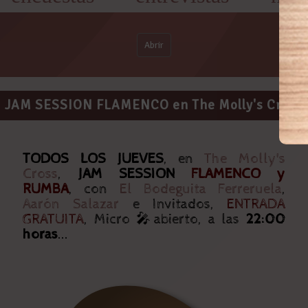
Abrir
JAM SESSION FLAMENCO en The Molly's Cross
TODOS LOS JUEVES
, en
The Molly's
Cross
,
JAM SESSION
FLAMENCO y
RUMBA
, con
El Bodeguita Ferreruela
,
Aarón Salazar
e Invitados,
ENTRADA
GRATUITA
, Micro 🎤abierto, a las
22:00
horas
...