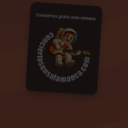
!
Conciertos gratis esta semana:
De conformidad con lo establecido en la Ley Orgáni
Protección de Datos de Carácter Personal, le informam
pasarán a formar parte de la base de datos de Concie
derecho a acceder a la información recopilada y rectif
oponerse a su tratamiento enviando un e-mail a
i
indicando su nombre, apellidos y dirección. Si en el p
respuesta entenderemos que da su consentimiento 
cualquier momento. Más información:
Política de Privac
Borrar
Enviar