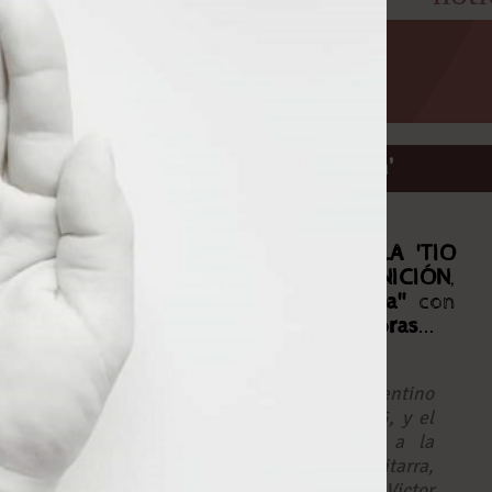
Abrir
IGNICIÓN, nuevo EP 'Galatea'
SÁBADO 11 DE MAYO
, en la
SALA 'TIO
VIVO'
, concierto de
IGNICIÓN
,
presentando su nuevo EP
"Galatea"
con
ENTRADA GRATUITA
, a las
22:00 horas
...
La combustión del grupo musical palentino
Ignición
comenzó a mediados de 2015, y el
material caliente son Sergio Torres a la
guitarra y la voz, Javier Colinas a la guitarra,
Lucas “Pol” Carranza al bajo y Victor