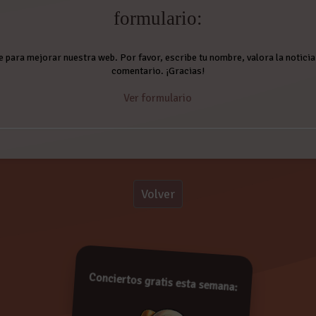
formulario:
e para mejorar nuestra web. Por favor, escribe tu nombre, valora la noticia 
comentario. ¡Gracias!
Ver formulario
Comentarios:
Volver
tea'
!
Conciertos gratis esta semana:
De conformidad con lo establecido en la Ley Orgáni
Protección de Datos de Carácter Personal, le informam