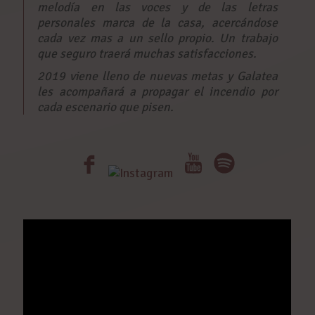
melodía en las voces y de las letras
personales marca de la casa, acercándose
cada vez mas a un sello propio. Un trabajo
que seguro traerá muchas satisfacciones.
2019 viene lleno de nuevas metas y Galatea
les acompañará a propagar el incendio por
cada escenario que pisen.