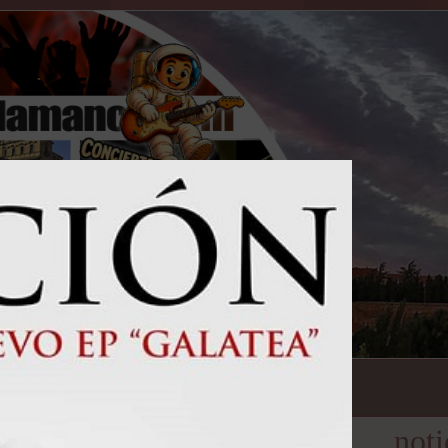
encuestas
entrevistas
noti