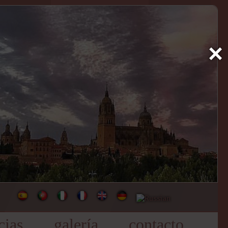
×
cias
galería
contacto