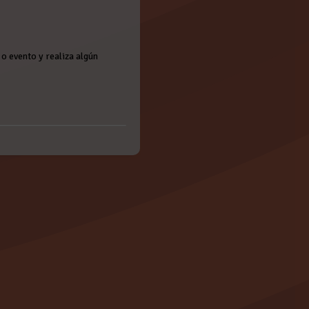
o evento y realiza algún
ca 15/99, de 13 de diciembre, de
os que los datos que nos facilite