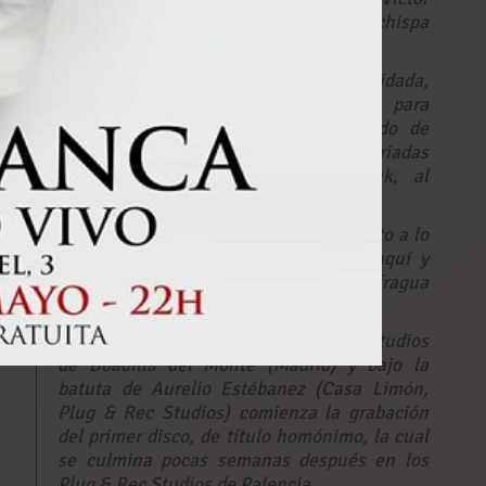
González a la batería, y la ilusión, la chispa
que terminó de prender la pólvora.
Arranca 2016 con la banda consolidada,
componiendo y ensayando, lista para
presentarse al público con un puñado de
temas en la corriente del rock con variadas
influencias, desde el metal al punk, al
hardcore o al stoner.
Tras dieciocho presentaciones en directo a lo
largo de 2016, compartiendo cartel aquí y
allá con bandas de talla nacional, se fragua
la idea de grabar un primer trabajo.
En Noviembre de 2016, en los PKO Studios
de Boadilla del Monte (Madrid) y bajo la
batuta de Aurelio Estébanez (Casa Limón,
Plug & Rec Studios) comienza la grabación
del primer disco, de título homónimo, la cual
se culmina pocas semanas después en los
Plug & Rec Studios de Palencia.