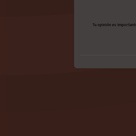
Tu opinión es important
Nombre:
Valoración:
IGNICIÓN, nuevo EP 'Gala
Sábado, 11 Mayo 2019
Valora de 1 a 5 puntos. ¡Gracias