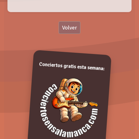
Nombre:
Volver
Valoración:
FAU BATTLE 2018, en MUSIC FACTORY
Jueves, 06 Diciembre 2018
Valora de 1 a 5 puntos. ¡Gracias!
Conciertos gratis esta semana:
Comentarios: