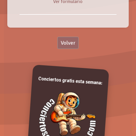
Ver formulario
Nombre:
Volver
Valoración:
EDU GARCÍA 'CONCIERTO ESPECIAL'
Viernes, 16 Marzo 2018
Valora de 1 a 5 puntos. ¡Gracias!
Conciertos gratis esta semana:
Comentarios: