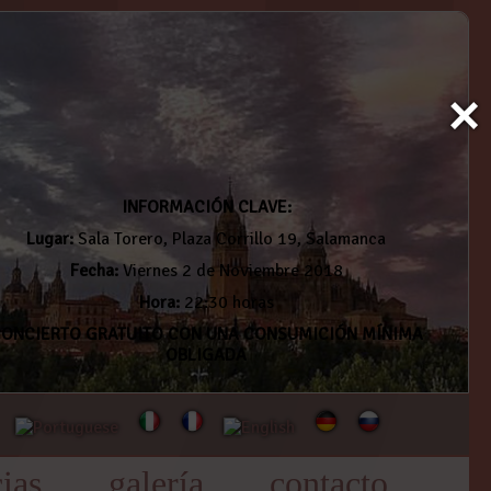
×
INFORMACIÓN CLAVE:
Lugar:
Sala Torero, Plaza Corrillo 19, Salamanca
Fecha:
Viernes 2 de Noviembre 2018
Hora:
22:30 horas
ONCIERTO GRATUITO CON UNA CONSUMICIÓN MÍNIMA
OBLIGADA
cias
galería
contacto