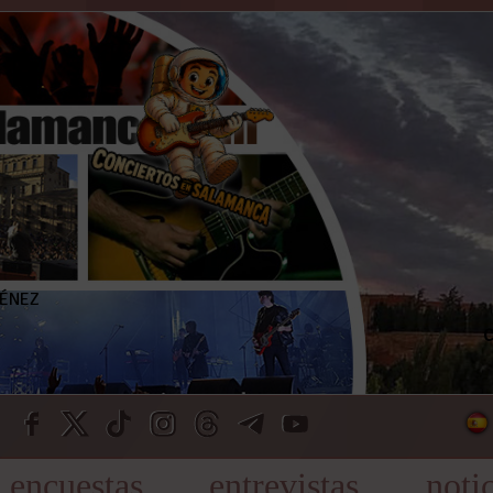
C
encuestas
entrevistas
noti