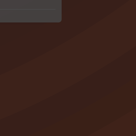
ca 15/99, de 13 de diciembre, de
os que los datos que nos facilite
rtos en Salamanca. Ud. tiene el
icarla y/o cancelarla, así como a
nfo@conciertosensalamanca.com
lazo de un mes no ha dado ninguna
aunque éste será revocable en
idad
.