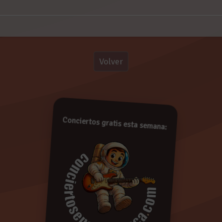
Comentarios:
Volver
!
Conciertos gratis esta semana:
De conformidad con lo establecido en la Ley Orgáni
Protección de Datos de Carácter Personal, le informam
pasarán a formar parte de la base de datos de Concie
derecho a acceder a la información recopilada y rectif
oponerse a su tratamiento enviando un e-mail a
i
indicando su nombre, apellidos y dirección. Si en el p
respuesta entenderemos que da su consentimiento 
cualquier momento. Más información:
Política de Privac
Borrar
Enviar