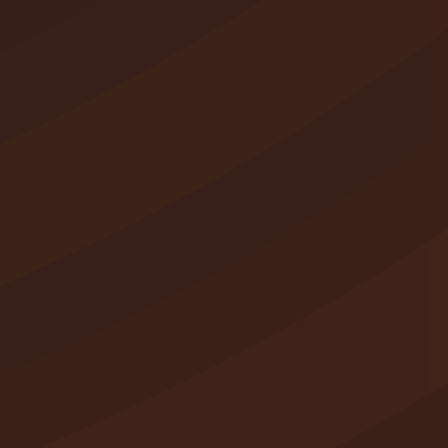
ca 15/99, de 13 de diciembre, de
os que los datos que nos facilite
rtos en Salamanca. Ud. tiene el
icarla y/o cancelarla, así como a
nfo@conciertosensalamanca.com
lazo de un mes no ha dado ninguna
aunque éste será revocable en
idad
.