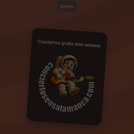
Volver
 One Way Idiomas
mbridge
!
Conciertos gratis esta semana:
De conformidad con lo establecido en la Ley Orgáni
Protección de Datos de Carácter Personal, le informam
pasarán a formar parte de la base de datos de Concie
derecho a acceder a la información recopilada y rectif
oponerse a su tratamiento enviando un e-mail a
i
indicando su nombre, apellidos y dirección. Si en el p
respuesta entenderemos que da su consentimiento 
cualquier momento. Más información:
Política de Privac
Borrar
Enviar