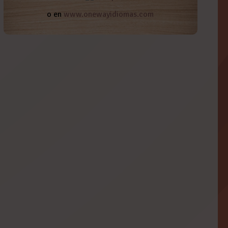
o en
www.onewayidiomas.com