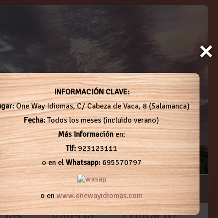
×
INFORMACIÓN CLAVE:
ugar:
One Way Idiomas, C/ Cabeza de Vaca, 8 (Salamanca)
Fecha:
Todos los meses (incluido verano)
Más Información
en:
Tlf:
923123111
o en el
Whatsapp:
695570797
o en
www.onewayidiomas.com
cias
galería
contacto