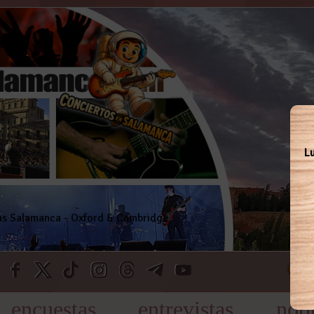
L
encuestas
entrevistas
noti