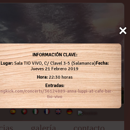
×
INFORMACIÓN CLAVE:
Lugar:
Sala TIO VIVO, C/ Clavel 3-5 (Salamanca)
Fecha:
Jueves 21 Febrero 2019
Hora:
22:30 horas
Entradas:
ongkick.com/concerts/36124889-anna-luppi-at-cafe-bar-
tio-vivo
cias
galería
contacto