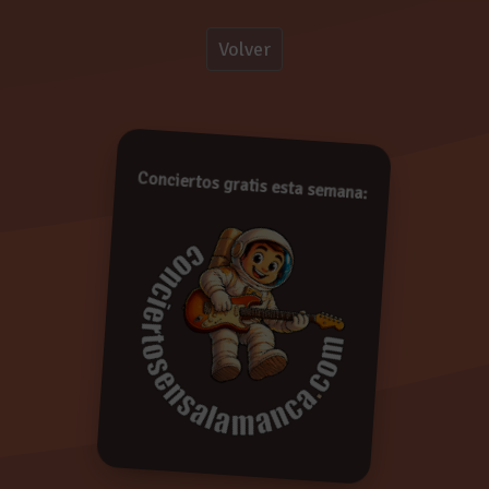
Volver
!
Conciertos gratis esta semana:
De conformidad con lo establecido en la Ley Orgáni
Protección de Datos de Carácter Personal, le informam
pasarán a formar parte de la base de datos de Concie
derecho a acceder a la información recopilada y rectif
oponerse a su tratamiento enviando un e-mail a
i
indicando su nombre, apellidos y dirección. Si en el p
respuesta entenderemos que da su consentimiento 
cualquier momento. Más información:
Política de Privac
Borrar
Enviar