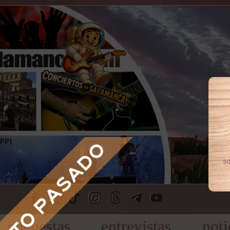
s
encuestas
entrevistas
noti