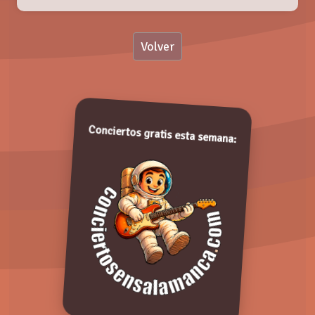
Nombre:
Volver
Valoración:
ALICE WONDER
Viernes, 30 Noviembre 2018
Valora de 1 a 5 puntos. ¡Gracias!
Conciertos gratis esta semana:
Comentarios: