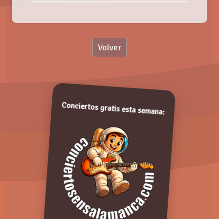
Nombre:
Volver
Valoración:
12 ANIVERSARIO PAKIPALLA
Viernes, 21 Junio 2019
Valora de 1 a 5 puntos. ¡Gracias!
Conciertos gratis esta semana:
Comentarios: