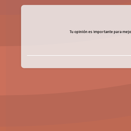
Tu opinión es importante para mejor
Nombre:
Valoración:
Entrevista a Psycho Loosers
Miércoles, 28 Mayo 2014
Valora de 1 a 5 puntos. ¡Gracias!