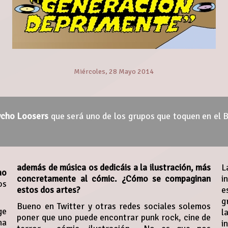
Miércoles, 28 Mayo 2014
ycho Loosers
que será uno de los grupos que toquen en el 
además de música os dedicáis a la ilustración, más
L
ho
concretamente al cómic. ¿Cómo se compaginan
i
os
estos dos artes?
e
g
Bueno en Twitter y otras redes sociales solemos
ge
l
poner que uno puede encontrar punk rock, cine de
na
i