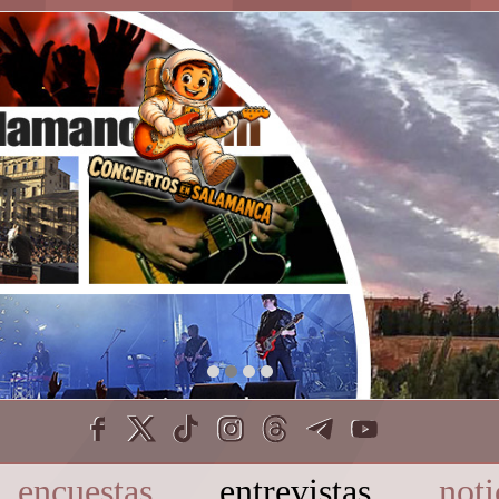
encuestas
entrevistas
noti