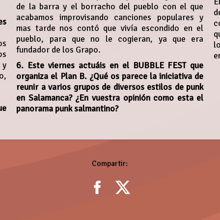
E
de la barra y el borracho del pueblo con el que
d
acabamos improvisando canciones populares y
es
c
mas tarde nos contó que vivía escondido en el
q
pueblo, para que no le cogieran, ya que era
os
l
fundador de los Grapo.
os
e
 y
6. Este viernes actuáis en el BUBBLE FEST que
o,
organiza el Plan B. ¿Qué os parece la iniciativa de
reunir a varios grupos de diversos estilos de punk
en Salamanca? ¿En vuestra opinión como esta el
ue
panorama punk salmantino?
Compartir: