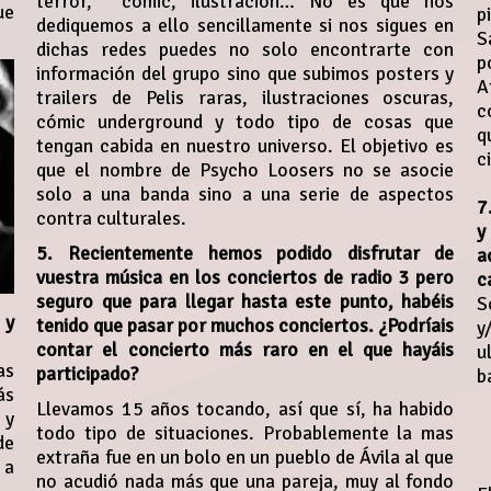
terror, cómic, ilustración… No es que nos
ue
p
dediquemos a ello sencillamente si nos sigues en
S
dichas redes puedes no solo encontrarte con
p
información del grupo sino que subimos posters y
A
trailers de Pelis raras, ilustraciones oscuras,
c
cómic underground y todo tipo de cosas que
q
tengan cabida en nuestro universo. El objetivo es
c
que el nombre de Psycho Loosers no se asocie
solo a una banda sino a una serie de aspectos
7
contra culturales.
y
5. Recientemente hemos podido disfrutar de
a
vuestra música en los conciertos de radio 3 pero
c
seguro que para llegar hasta este punto, habéis
S
 y
tenido que pasar por muchos conciertos. ¿Podríais
y
contar el concierto más raro en el que hayáis
u
as
participado?
b
ás
Llevamos 15 años tocando, así que sí, ha habido
 y
todo tipo de situaciones. Probablemente la mas
de
extraña fue en un bolo en un pueblo de Ávila al que
 a
no acudió nada más que una pareja, muy al fondo